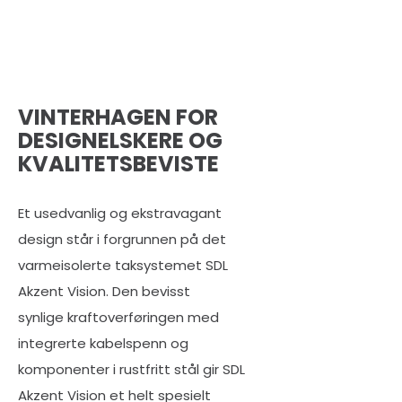
Den bevisst synlige
kraftoverføringen via kabelspenn
og komponenter i rustfritt stål gir
dette systemet et helt spesielt
særpreg.
VINTERHAGEN FOR
DESIGNELSKERE OG
KVALITETSBEVISTE
Et usedvanlig og ekstravagant
design står i forgrunnen på det
varmeisolerte taksystemet SDL
Akzent Vision. Den bevisst
synlige kraftoverføringen med
integrerte kabelspenn og
komponenter i rustfritt stål gir SDL
Akzent Vision et helt spesielt