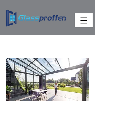
VINTERHAGER
VINTERHAGEN SDL
AKZENT VISION
HELT UVANLIG