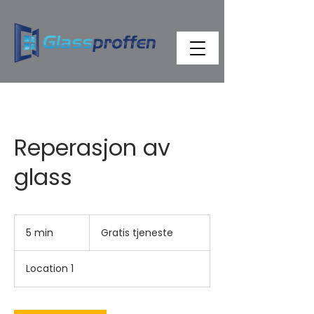
Reperasjon av
glass
Gratis
tjeneste
5 min
5
Gratis tjeneste
m
i
Location 1
n