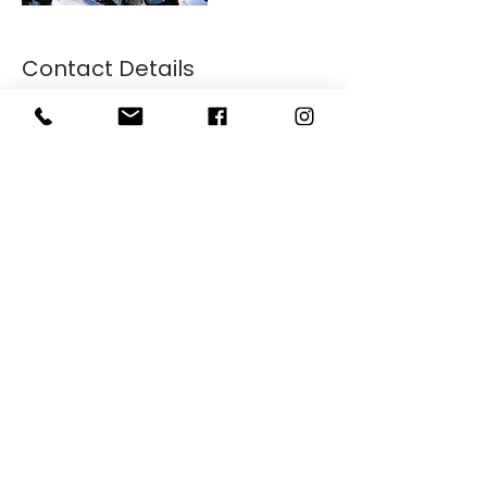
Contact Details
NOR
Telefon:
755 77 525
Mobil:
4595 4595
Epost:
post@glassproffen.no