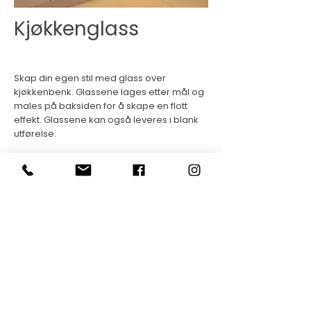
Kjøkkenglass
Skap din egen stil med glass over
kjøkkenbenk. Glassene lages etter mål og
males på baksiden for å skape en flott
effekt. Glassene kan også leveres i blank
utførelse.
Telefon:
755 77 525
Mobil:
4595 4595
Epost:
post@glassproffen.no